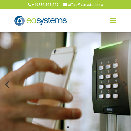
+40786.869.527
office@easystems.ro
Control Acces
proximitate, magnetică, carduri
inteligente, iClass, Legic, Mifare,
amprenta digitală.
Mai multe informatii