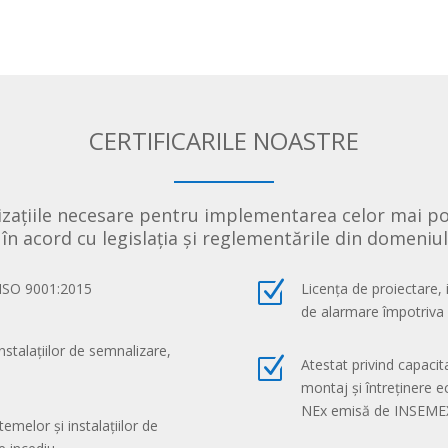
CERTIFICARILE NOASTRE
rizațiile necesare pentru implementarea celor mai po
 în acord cu legislația și reglementările din domeniul 
Z
 ISO 9001:2015
Licența de proiectare, 
de alarmare împotriva e
nstalațiilor de semnalizare,
Z
Atestat privind capacita
montaj și întreținere ec
NEx emisă de INSEME
temelor și instalațiilor de