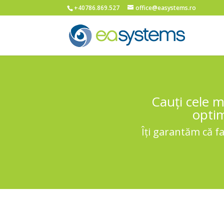
+40786.869.527
office@easystems.ro
Cauți cele m
optim
Îți garantăm că f